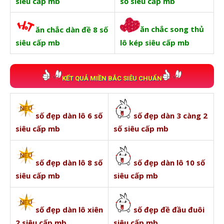
số siêu cấp mb
siêu cấp mb
ăn chắc song thủ
ăn chắc dàn đề 8 số
lô kép siêu cấp mb
siêu cấp mb
KẾT QUẢ MIỀN BẮC SIÊU CHUẨN
số đẹp dàn lô 6 số
số đẹp dàn 3 càng 2
siêu cấp mb
số siêu cấp mb
số đẹp dàn lô 8 số
số đẹp dàn lô 10 số
siêu cấp mb
siêu cấp mb
số đẹp dàn lô xiên
số đẹp đề đầu đuôi
2 siêu cấp mb
siêu cấp mb