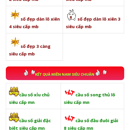
số đẹp dàn lô xiên
số đẹp dàn lô xiên 3
4 siêu cấp mb
siêu cấp mb
số đẹp 3 càng
siêu cấp mb
KẾT QUẢ MIỀN NAM SIÊU CHUẨN
cầu số song thủ lô
cầu số xỉu chủ
siêu cấp mn
siêu cấp mn
cầu số đầu đuôi giải
cầu số giải đặc
8 siêu cấp mn
biệt siêu cấp mn