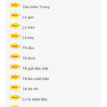
Cầu miền Trung
Lô gan
Lô xiên
Lô kép
TK đầu
TK đuôi
TK giải đặc biệt
TK lần xuất hiện
TK 00-99
Lô tô miền Bắc