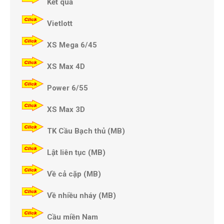
Kết quả
Vietlott
XS Mega 6/45
XS Max 4D
Power 6/55
XS Max 3D
TK Cầu Bạch thủ (MB)
Lật liên tục (MB)
Về cả cặp (MB)
Về nhiều nháy (MB)
Cầu miền Nam