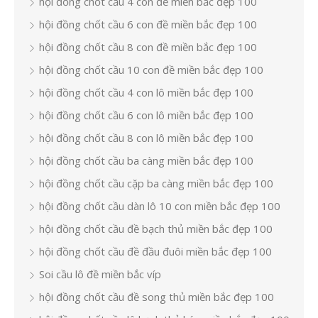
hội đồng chốt cầu 4 con đề miền bắc đẹp 100
hội đồng chốt cầu 6 con đề miền bắc đẹp 100
hội đồng chốt cầu 8 con đề miền bắc đẹp 100
hội đồng chốt cầu 10 con đề miền bắc đẹp 100
hội đồng chốt cầu 4 con lô miền bắc đẹp 100
hội đồng chốt cầu 6 con lô miền bắc đẹp 100
hội đồng chốt cầu 8 con lô miền bắc đẹp 100
hội đồng chốt cầu ba càng miền bắc đẹp 100
hội đồng chốt cầu cặp ba càng miền bắc đẹp 100
hội đồng chốt cầu dàn lô 10 con miền bắc đẹp 100
hội đồng chốt cầu đề bạch thủ miền bắc đẹp 100
hội đồng chốt cầu đề đầu đuôi miền bắc đẹp 100
Soi cầu lô đề miền bắc víp
hội đồng chốt cầu đề song thủ miền bắc đẹp 100