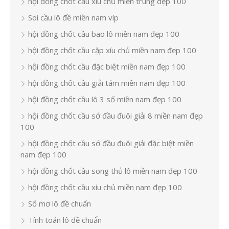
hội đồng chốt cầu xíu chủ miền trung đẹp 100
Soi cầu lô đề miền nam víp
hội đồng chốt cầu bao lô miền nam đẹp 100
hội đồng chốt cầu cặp xíu chủ miền nam đẹp 100
hội đồng chốt cầu đặc biệt miền nam đẹp 100
hội đồng chốt cầu giải tám miền nam đẹp 100
hội đồng chốt cầu lô 3 số miền nam đẹp 100
hội đồng chốt cầu sớ đầu đuôi giải 8 miền nam đẹp
100
hội đồng chốt cầu sớ đầu đuôi giải đặc biệt miền
nam đẹp 100
hội đồng chốt cầu song thủ lô miền nam đẹp 100
hội đồng chốt cầu xíu chủ miền nam đẹp 100
Sổ mơ lô đề chuẩn
Tính toán lô đề chuẩn