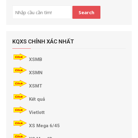
Search
KQXS CHÍNH XÁC NHẤT
XSMB
XSMN
XSMT
Kết quả
Vietlott
XS Mega 6/45