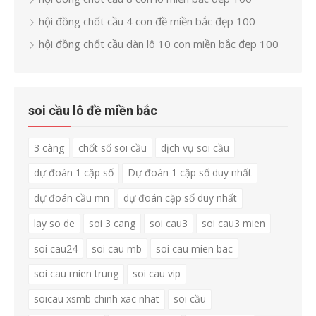
hội đồng chốt cầu 4 con đề miền bắc đẹp 100
hội đồng chốt cầu dàn lô 10 con miền bắc đẹp 100
soi cầu lô đề miền bắc
3 càng
chốt số soi cầu
dịch vụ soi cầu
dự đoán 1 cặp số
Dự đoán 1 cặp số duy nhất
dự đoán cầu mn
dự đoán cặp số duy nhất
lay so de
soi 3 cang
soi cau3
soi cau3 mien
soi cau24
soi cau mb
soi cau mien bac
soi cau mien trung
soi cau vip
soicau xsmb chinh xac nhat
soi cầu