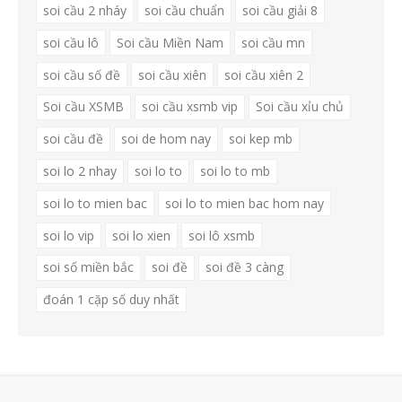
soi cầu 2 nháy
soi cầu chuẩn
soi cầu giải 8
soi cầu lô
Soi cầu Miền Nam
soi cầu mn
soi cầu số đề
soi cầu xiên
soi cầu xiên 2
Soi cầu XSMB
soi cầu xsmb vip
Soi cầu xỉu chủ
soi cầu đề
soi de hom nay
soi kep mb
soi lo 2 nhay
soi lo to
soi lo to mb
soi lo to mien bac
soi lo to mien bac hom nay
soi lo vip
soi lo xien
soi lô xsmb
soi số miền bắc
soi đề
soi đề 3 càng
đoán 1 cặp số duy nhất