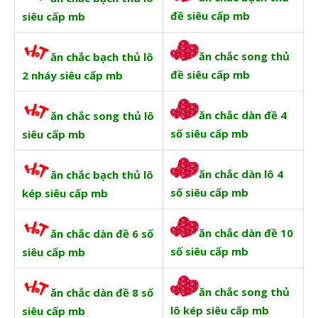
đề siêu cấp mb
siêu cấp mb
ăn chắc song thủ
ăn chắc bạch thủ lô
đề siêu cấp mb
2 nháy siêu cấp mb
ăn chắc dàn đề 4
ăn chắc song thủ lô
số siêu cấp mb
siêu cấp mb
ăn chắc dàn lô 4
ăn chắc bạch thủ lô
số siêu cấp mb
kép siêu cấp mb
ăn chắc dàn đề 10
ăn chắc dàn đề 6 số
số siêu cấp mb
siêu cấp mb
ăn chắc song thủ
ăn chắc dàn đề 8 số
lô kép siêu cấp mb
siêu cấp mb