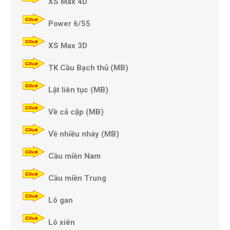
XS Max 4D
Power 6/55
XS Max 3D
TK Cầu Bạch thủ (MB)
Lật liên tục (MB)
Về cả cặp (MB)
Về nhiều nháy (MB)
Cầu miền Nam
Cầu miền Trung
Lô gan
Lô xiên