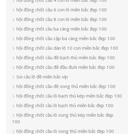
hội đồng chốt cầu 4 con lô miền bắc đẹp 100
hội đồng chốt cầu 6 con lô miền bắc đẹp 100
hội đồng chốt cầu 8 con lô miền bắc đẹp 100
hội đồng chốt cầu ba càng miền bắc đẹp 100
hội đồng chốt cầu cặp ba càng miền bắc đẹp 100
hội đồng chốt cầu dàn lô 10 con miền bắc đẹp 100
hội đồng chốt cầu đề bạch thủ miền bắc đẹp 100
hội đồng chốt cầu đề đầu đuôi miền bắc đẹp 100
Soi cầu lô đề miền bắc víp
hội đồng chốt cầu đề song thủ miền bắc đẹp 100
hội đồng chốt cầu lô bạch thủ kép miền bắc đẹp 100
hội đồng chốt cầu lô bạch thủ miền bắc đẹp 100
hội đồng chốt cầu lô song thủ kép miền bắc đẹp
100
hội đồng chốt cầu lô song thủ miền bắc đẹp 100