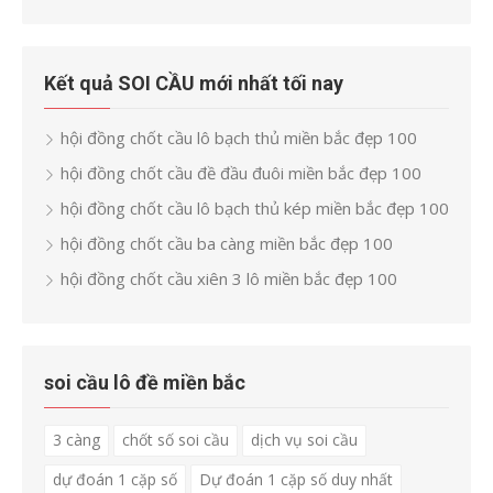
Kết quả SOI CẦU mới nhất tối nay
hội đồng chốt cầu lô bạch thủ miền bắc đẹp 100
hội đồng chốt cầu đề đầu đuôi miền bắc đẹp 100
hội đồng chốt cầu lô bạch thủ kép miền bắc đẹp 100
hội đồng chốt cầu ba càng miền bắc đẹp 100
hội đồng chốt cầu xiên 3 lô miền bắc đẹp 100
soi cầu lô đề miền bắc
3 càng
chốt số soi cầu
dịch vụ soi cầu
dự đoán 1 cặp số
Dự đoán 1 cặp số duy nhất