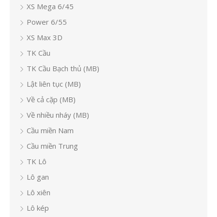
XS Mega 6/45
Power 6/55
XS Max 3D
TK Cầu
TK Cầu Bạch thủ (MB)
Lật liên tục (MB)
Về cả cặp (MB)
Về nhiều nháy (MB)
Cầu miền Nam
Cầu miền Trung
TK Lô
Lô gan
Lô xiên
Lô kép