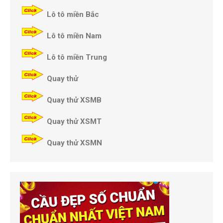
Lô tô miền Bắc
Lô tô miền Nam
Lô tô miền Trung
Quay thử
Quay thử XSMB
Quay thử XSMT
Quay thử XSMN