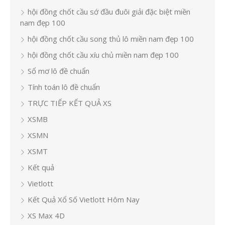
hội đồng chốt cầu sớ đầu đuôi giải đặc biệt miền
nam đẹp 100
hội đồng chốt cầu song thủ lô miền nam đẹp 100
hội đồng chốt cầu xíu chủ miền nam đẹp 100
Sổ mơ lô đề chuẩn
Tính toán lô đề chuẩn
TRỰC TIẾP KẾT QUẢ XS
XSMB
XSMN
XSMT
Kết quả
Vietlott
Kết Quả Xổ Số Vietlott Hôm Nay
XS Max 4D