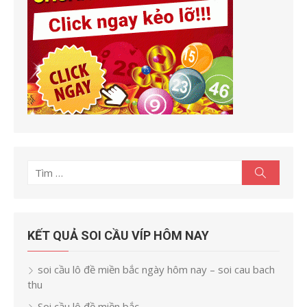
Tìm
Tìm
kiếm
kết
quả
cho:
KẾT QUẢ SOI CẦU VÍP HÔM NAY
soi cầu lô đề miền bắc ngày hôm nay – soi cau bach
thu
Soi cầu lô đề miền bắc