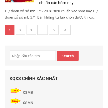
chuẩn xác hôm nay
Dự đoán xổ số mb 3/1/2026 siêu chuẩn xác hôm nay Dự
đoán xổ số mb 3/1 Bạn không tự lựa chọn được thì có...
Điều
1
2
3
…
5
→
hướng
bài
viết
Search
KQXS CHÍNH XÁC NHẤT
XSMB
XSMN