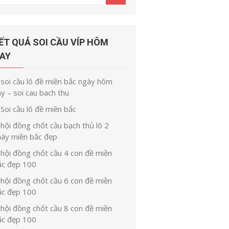
kiếm
t
uả
o:
ẾT QUẢ SOI CẦU VÍP HÔM
AY
soi cầu lô đề miền bắc ngày hôm
y – soi cau bach thu
Soi cầu lô đề miền bắc
hội đồng chốt cầu bạch thủ lô 2
háy miền bắc đẹp
hội đồng chốt cầu 4 con đề miền
ắc đẹp 100
hội đồng chốt cầu 6 con đề miền
ắc đẹp 100
hội đồng chốt cầu 8 con đề miền
ắc đẹp 100