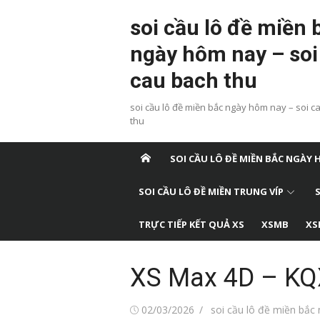
Chuyển
soi cầu lô đề miền 
tới
nội
ngày hôm nay – soi
dung
cau bach thu
soi cầu lô đề miền bắc ngày hôm nay – soi c
thu
SOI CẦU LÔ ĐỀ MIỀN BẮC NGÀY 
SOI CẦU LÔ ĐỀ MIỀN TRUNG VÍP
TRỰC TIẾP KẾT QUẢ XS
XSMB
XS
XS Max 4D – K
Đăng
Tác
02/03/2026
soi cầu lô đề miền bắc