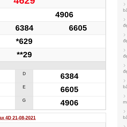
b
đ
đ
đ
đ
b
m
b