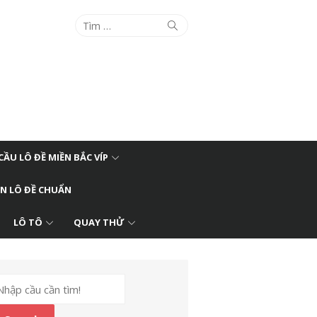
Tìm
Tìm
kiếm
kết
quả
cho:
CẦU LÔ ĐỀ MIỀN BẮC VÍP
́N LÔ ĐỀ CHUẨN
LÔ TÔ
QUAY THỬ