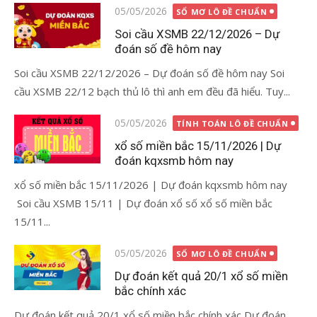
Đăng
05/05/2026
SỔ MƠ LÔ ĐỀ CHUẨN
vào
Soi cầu XSMB 22/12/2026 – Dự
đoán số đề hôm nay
Soi cầu XSMB 22/12/2026 – Dự đoán số đề hôm nay Soi
cầu XSMB 22/12 bạch thủ lô thì anh em đều đã hiểu. Tuy...
Đăng
05/05/2026
TÍNH TOÁN LÔ ĐỀ CHUẨN
vào
xổ số miền bắc 15/11/2026 | Dự
đoán kqxsmb hôm nay
xổ số miền bắc 15/11/2026 | Dự đoán kqxsmb hôm nay
Soi cầu XSMB 15/11 | Dự đoán xổ số xổ số miền bắc
15/11...
Đăng
05/05/2026
SỔ MƠ LÔ ĐỀ CHUẨN
vào
Dự đoán kết quả 20/1 xổ số miền
bắc chính xác
Dự đoán kết quả 20/1 xổ số miền bắc chính xác Dự đoán