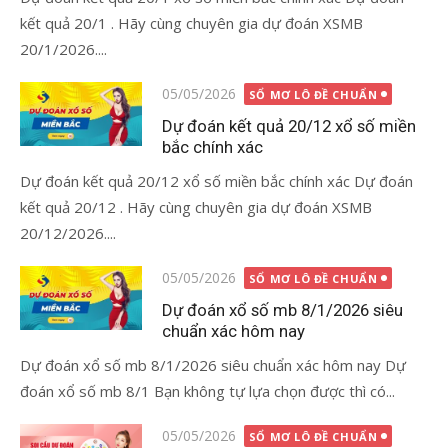
kết quả 20/1 . Hãy cùng chuyên gia dự đoán XSMB
20/1/2026....
Đăng
05/05/2026
SỔ MƠ LÔ ĐỀ CHUẨN
vào
Dự đoán kết quả 20/12 xổ số miền
bắc chính xác
Dự đoán kết quả 20/12 xổ số miền bắc chính xác Dự đoán
kết quả 20/12 . Hãy cùng chuyên gia dự đoán XSMB
20/12/2026....
Đăng
05/05/2026
SỔ MƠ LÔ ĐỀ CHUẨN
vào
Dự đoán xổ số mb 8/1/2026 siêu
chuẩn xác hôm nay
Dự đoán xổ số mb 8/1/2026 siêu chuẩn xác hôm nay Dự
đoán xổ số mb 8/1 Bạn không tự lựa chọn được thì có...
Đăng
05/05/2026
SỔ MƠ LÔ ĐỀ CHUẨN