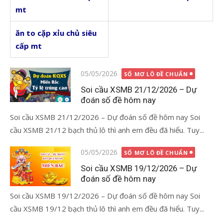
mt
ăn to cặp xỉu chủ siêu
cấp mt
Đăng
05/05/2026
SỔ MƠ LÔ ĐỀ CHUẨN
vào
Soi cầu XSMB 21/12/2026 – Dự
đoán số đề hôm nay
Soi cầu XSMB 21/12/2026 – Dự đoán số đề hôm nay Soi
cầu XSMB 21/12 bạch thủ lô thì anh em đều đã hiểu. Tuy...
Đăng
05/05/2026
SỔ MƠ LÔ ĐỀ CHUẨN
vào
Soi cầu XSMB 19/12/2026 – Dự
đoán số đề hôm nay
Soi cầu XSMB 19/12/2026 – Dự đoán số đề hôm nay Soi
cầu XSMB 19/12 bạch thủ lô thì anh em đều đã hiểu. Tuy...