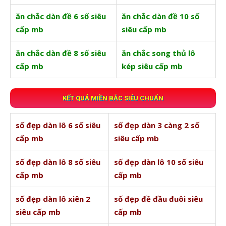
ăn chắc dàn đề 6 số siêu
ăn chắc dàn đề 10 số
cấp mb
siêu cấp mb
ăn chắc dàn đề 8 số siêu
ăn chắc song thủ lô
cấp mb
kép siêu cấp mb
KẾT QUẢ MIỀN BẮC SIÊU CHUẨN
số đẹp dàn lô 6 số siêu
số đẹp dàn 3 càng 2 số
cấp mb
siêu cấp mb
số đẹp dàn lô 8 số siêu
số đẹp dàn lô 10 số siêu
cấp mb
cấp mb
số đẹp dàn lô xiên 2
số đẹp đề đầu đuôi siêu
siêu cấp mb
cấp mb