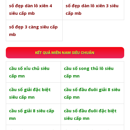
số đẹp dàn lô xiên 4
số đẹp dàn lô xiên 3 siêu
siêu cấp mb
cấp mb
số đẹp 3 càng siêu cấp
mb
KẾT QUẢ MIỀN NAM SIÊU CHUẨN
cầu số xỉu chủ siêu
cầu số song thủ lô siêu
cấp mn
cấp mn
cầu số giải đặc biệt
cầu số đầu đuôi giải 8 siêu
siêu cấp mn
cấp mn
cầu số giải 8 siêu cấp
cầu số đầu đuôi đặc biệt
mn
siêu cấp mn