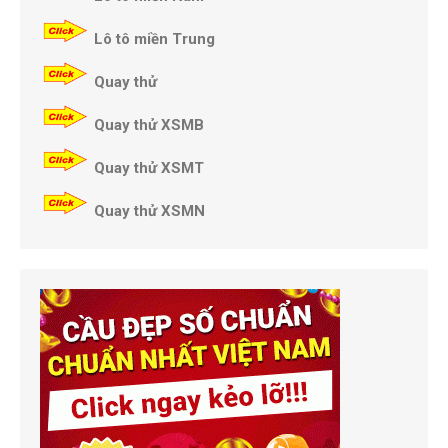
Lô tô miền Trung
Quay thử
Quay thử XSMB
Quay thử XSMT
Quay thử XSMN