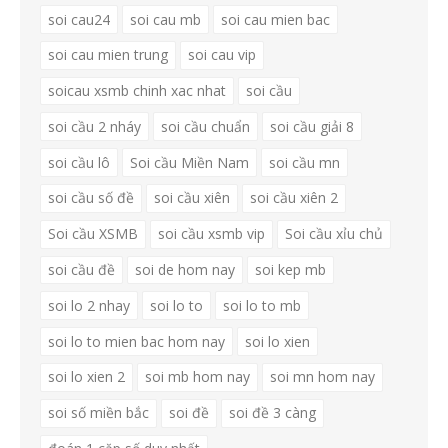
soi cau24
soi cau mb
soi cau mien bac
soi cau mien trung
soi cau vip
soicau xsmb chinh xac nhat
soi cầu
soi cầu 2 nháy
soi cầu chuẩn
soi cầu giải 8
soi cầu lô
Soi cầu Miền Nam
soi cầu mn
soi cầu số đề
soi cầu xiên
soi cầu xiên 2
Soi cầu XSMB
soi cầu xsmb vip
Soi cầu xỉu chủ
soi cầu đề
soi de hom nay
soi kep mb
soi lo 2 nhay
soi lo to
soi lo to mb
soi lo to mien bac hom nay
soi lo xien
soi lo xien 2
soi mb hom nay
soi mn hom nay
soi số miền bắc
soi đề
soi đề 3 càng