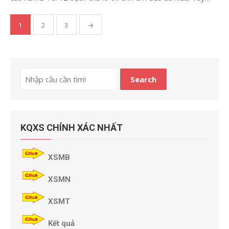
Điều
1
2
3
→
hướng
bài
viết
Search
KQXS CHÍNH XÁC NHẤT
XSMB
XSMN
XSMT
Kết quả