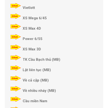
Vietlott
XS Mega 6/45
XS Max 4D
Power 6/55
XS Max 3D
TK Cầu Bạch thủ (MB)
Lật liên tục (MB)
Về cả cặp (MB)
Về nhiều nháy (MB)
Cầu miền Nam