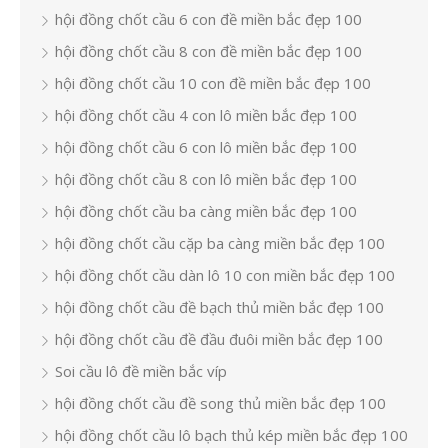
hội đồng chốt cầu 6 con đề miền bắc đẹp 100
hội đồng chốt cầu 8 con đề miền bắc đẹp 100
hội đồng chốt cầu 10 con đề miền bắc đẹp 100
hội đồng chốt cầu 4 con lô miền bắc đẹp 100
hội đồng chốt cầu 6 con lô miền bắc đẹp 100
hội đồng chốt cầu 8 con lô miền bắc đẹp 100
hội đồng chốt cầu ba càng miền bắc đẹp 100
hội đồng chốt cầu cặp ba càng miền bắc đẹp 100
hội đồng chốt cầu dàn lô 10 con miền bắc đẹp 100
hội đồng chốt cầu đề bạch thủ miền bắc đẹp 100
hội đồng chốt cầu đề đầu đuôi miền bắc đẹp 100
Soi cầu lô đề miền bắc víp
hội đồng chốt cầu đề song thủ miền bắc đẹp 100
hội đồng chốt cầu lô bạch thủ kép miền bắc đẹp 100