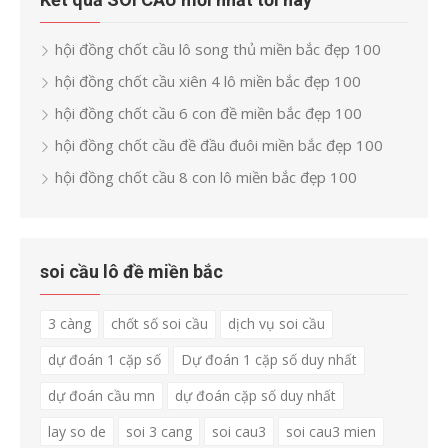
hội đồng chốt cầu lô song thủ miền bắc đẹp 100
hội đồng chốt cầu xiên 4 lô miền bắc đẹp 100
hội đồng chốt cầu 6 con đề miền bắc đẹp 100
hội đồng chốt cầu đề đầu đuôi miền bắc đẹp 100
hội đồng chốt cầu 8 con lô miền bắc đẹp 100
soi cầu lô đề miền bắc
3 càng
chốt số soi cầu
dịch vụ soi cầu
dự đoán 1 cặp số
Dự đoán 1 cặp số duy nhất
dự đoán cầu mn
dự đoán cặp số duy nhất
lay so de
soi 3 cang
soi cau3
soi cau3 mien