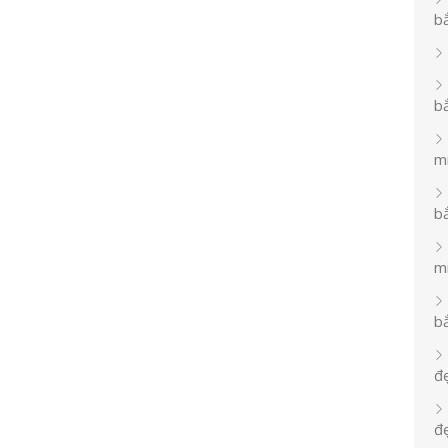
b
b
m
b
m
b
đ
đ