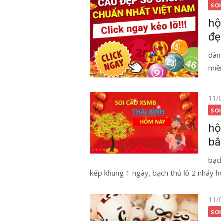
vào
SOI
hộ
đẹ
dàn
miền
Đăn
11/
vào
SOI
hộ
bắ
bạc
kép khung 1 ngày, bạch thủ lô 2 nháy h
Đăn
11/
vào
SOI