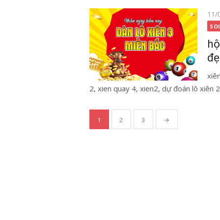
Đăn
11/
vào
SOI
hộ
đẹ
xiên
2, xien quay 4, xien2, dự đoán lô xiên 2,
Điều
1
2
3
→
hướng
bài
viết