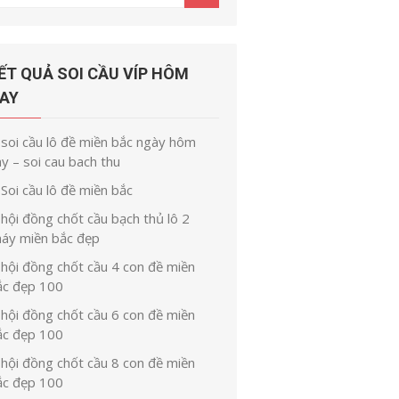
kiếm
t
uả
o:
ẾT QUẢ SOI CẦU VÍP HÔM
AY
soi cầu lô đề miền bắc ngày hôm
y – soi cau bach thu
Soi cầu lô đề miền bắc
hội đồng chốt cầu bạch thủ lô 2
háy miền bắc đẹp
hội đồng chốt cầu 4 con đề miền
ắc đẹp 100
hội đồng chốt cầu 6 con đề miền
ắc đẹp 100
hội đồng chốt cầu 8 con đề miền
ắc đẹp 100