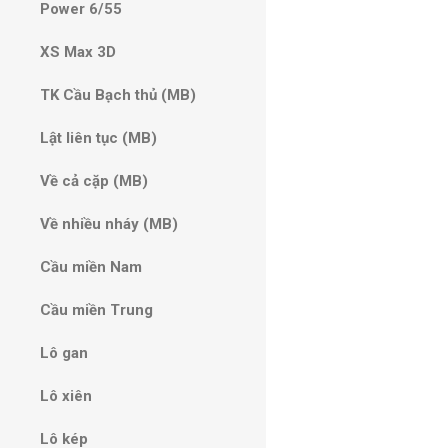
Power 6/55
XS Max 3D
TK Cầu Bạch thủ (MB)
Lật liên tục (MB)
Về cả cặp (MB)
Về nhiều nháy (MB)
Cầu miền Nam
Cầu miền Trung
Lô gan
Lô xiên
Lô kép