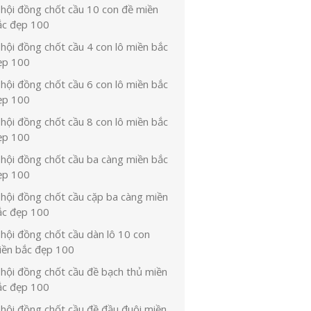
hội đồng chốt cầu 10 con đề miền
ắc đẹp 100
hội đồng chốt cầu 4 con lô miền bắc
ẹp 100
hội đồng chốt cầu 6 con lô miền bắc
ẹp 100
hội đồng chốt cầu 8 con lô miền bắc
ẹp 100
hội đồng chốt cầu ba càng miền bắc
ẹp 100
hội đồng chốt cầu cặp ba càng miền
ắc đẹp 100
hội đồng chốt cầu dàn lô 10 con
iền bắc đẹp 100
hội đồng chốt cầu đề bạch thủ miền
ắc đẹp 100
hội đồng chốt cầu đề đầu đuôi miền