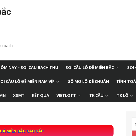
bắc
au bach
HÔM NAY – SOI CAU BACH THU
SOI CẦU LÔ ĐỀ MIỀN BẮC
SOI 
SOI CẦU LÔ ĐỀ MIỀN NAM VÍP
SỔ MƠ LÔ ĐỀ CHUẨN
TÍNH TOA
MN
XSMT
KẾT QUẢ
VIETLOTT
TK CẦU
TK LÔ
QUẢ MIỀN BẮC CAO CẤP