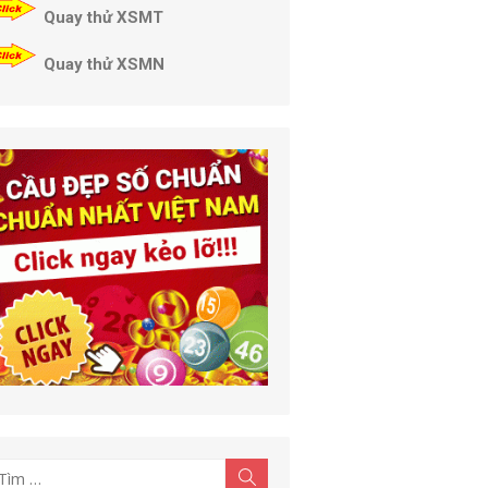
Quay thử XSMT
Quay thử XSMN
ìm
Tìm