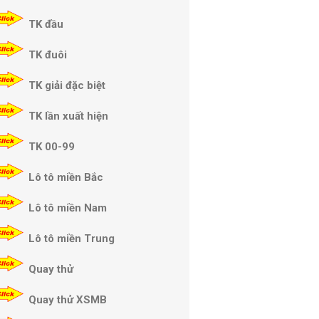
TK đầu
TK đuôi
TK giải đặc biệt
TK lần xuất hiện
TK 00-99
Lô tô miền Bắc
Lô tô miền Nam
Lô tô miền Trung
Quay thử
Quay thử XSMB