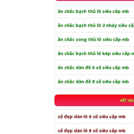
ăn chắc bạch thủ lô siêu cấp mb
ăn chắc bạch thủ lô 2 nháy siêu c
ăn chắc song thủ lô siêu cấp mb
ăn chắc bạch thủ lô kép siêu cấp 
ăn chắc dàn đề 6 số siêu cấp mb
ăn chắc dàn đề 8 số siêu cấp mb
KẾT QU
số đẹp dàn lô 6 số siêu cấp mb
số đẹp dàn lô 8 số siêu cấp mb