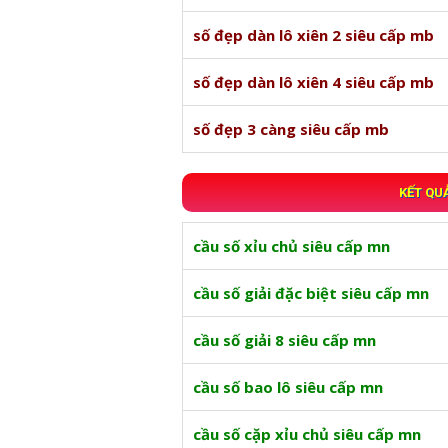
số đẹp dàn lô xiên 2 siêu cấp mb
số đẹp dàn lô xiên 4 siêu cấp mb
số đẹp 3 càng siêu cấp mb
KẾT QU
cầu số xỉu chủ siêu cấp mn
cầu số giải đặc biệt siêu cấp mn
cầu số giải 8 siêu cấp mn
cầu số bao lô siêu cấp mn
cầu số cặp xỉu chủ siêu cấp mn