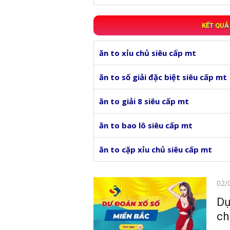
KẾT QUẢ
ăn to xỉu chủ siêu cấp mt
ăn to số giải đặc biệt siêu cấp mt
ăn to giải 8 siêu cấp mt
ăn to bao lô siêu cấp mt
ăn to cặp xỉu chủ siêu cấp mt
Đăn
02/
vào
Dự
ch