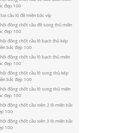
ắc đẹp 100
Soi cầu lô đề miền bắc víp
hội đồng chốt cầu đề song thủ miền
ắc đẹp 100
hội đồng chốt cầu lô bạch thủ kép
iền bắc đẹp 100
hội đồng chốt cầu lô bạch thủ miền
ắc đẹp 100
hội đồng chốt cầu lô song thủ kép
iền bắc đẹp 100
hội đồng chốt cầu lô song thủ miền
ắc đẹp 100
hội đồng chốt cầu xiên 2 lô miền bắc
ẹp 100
hội đồng chốt cầu xiên 3 lô miền bắc
ẹp 100