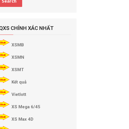
Search
QXS CHÍNH XÁC NHẤT
XSMB
XSMN
XSMT
Kết quả
Vietlott
XS Mega 6/45
XS Max 4D