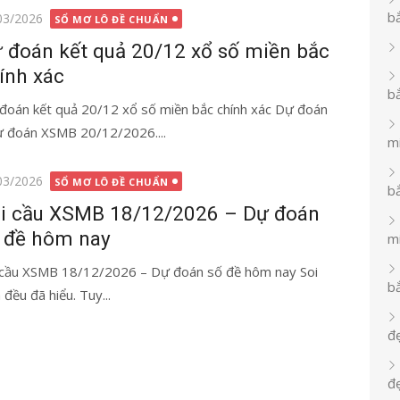
b
g
03/2026
SỔ MƠ LÔ ĐỀ CHUẨN
 đoán kết quả 20/12 xổ số miền bắc
ính xác
b
đoán kết quả 20/12 xổ số miền bắc chính xác Dự đoán
ự đoán XSMB 20/12/2026....
m
g
03/2026
SỔ MƠ LÔ ĐỀ CHUẨN
b
i cầu XSMB 18/12/2026 – Dự đoán
 đề hôm nay
m
 cầu XSMB 18/12/2026 – Dự đoán số đề hôm nay Soi
b
đều đã hiểu. Tuy...
đ
đ