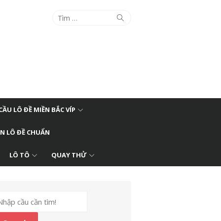
Tìm
Tìm
kiếm
kết
quả
cho:
CẦU LÔ ĐỀ MIỀN BẮC VÍP
́N LÔ ĐỀ CHUẨN
LÔ TÔ
QUAY THỬ