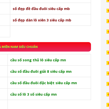
số đẹp đề đầu đuôi siêu cấp mb
số đẹp dàn lô xiên 3 siêu cấp mb
Ả MIỀN NAM SIÊU CHUẨN
cầu số song thủ lô siêu cấp mn
cầu số đầu đuôi giải 8 siêu cấp mn
cầu số đầu đuôi đặc biệt siêu cấp mn
cầu số lô 3 số siêu cấp mn