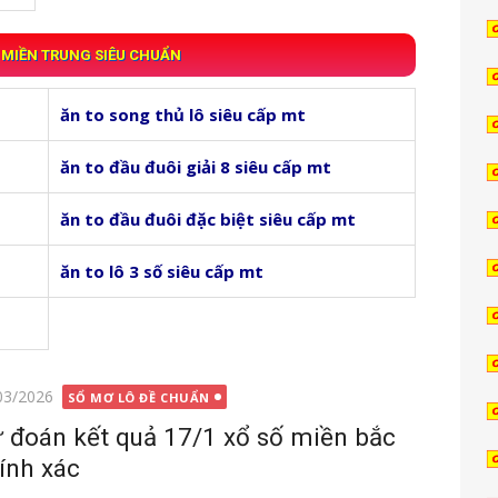
 MIỀN TRUNG SIÊU CHUẨN
ăn to song thủ lô siêu cấp mt
ăn to đầu đuôi giải 8 siêu cấp mt
ăn to đầu đuôi đặc biệt siêu cấp mt
ăn to lô 3 số siêu cấp mt
g
03/2026
SỔ MƠ LÔ ĐỀ CHUẨN
 đoán kết quả 17/1 xổ số miền bắc
ính xác