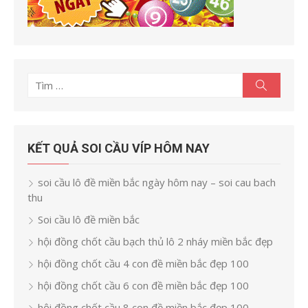
Tìm
Tìm
kiếm
kết
quả
cho:
KẾT QUẢ SOI CẦU VÍP HÔM NAY
soi cầu lô đề miền bắc ngày hôm nay – soi cau bach
thu
Soi cầu lô đề miền bắc
hội đồng chốt cầu bạch thủ lô 2 nháy miền bắc đẹp
hội đồng chốt cầu 4 con đề miền bắc đẹp 100
hội đồng chốt cầu 6 con đề miền bắc đẹp 100
hội đồng chốt cầu 8 con đề miền bắc đẹp 100