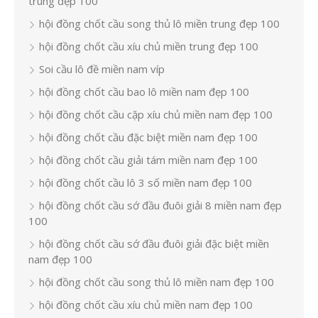
trung đẹp 100
hội đồng chốt cầu song thủ lô miền trung đẹp 100
hội đồng chốt cầu xíu chủ miền trung đẹp 100
Soi cầu lô đề miền nam víp
hội đồng chốt cầu bao lô miền nam đẹp 100
hội đồng chốt cầu cặp xíu chủ miền nam đẹp 100
hội đồng chốt cầu đặc biệt miền nam đẹp 100
hội đồng chốt cầu giải tám miền nam đẹp 100
hội đồng chốt cầu lô 3 số miền nam đẹp 100
hội đồng chốt cầu sớ đầu đuôi giải 8 miền nam đẹp
100
hội đồng chốt cầu sớ đầu đuôi giải đặc biệt miền
nam đẹp 100
hội đồng chốt cầu song thủ lô miền nam đẹp 100
hội đồng chốt cầu xíu chủ miền nam đẹp 100