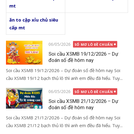
mt
ăn to cặp xỉu chủ siêu
cấp mt
Đăng
06/05/2026
SỔ MƠ LÔ ĐỀ CHUẨN
vào
Soi cầu XSMB 19/12/2026 – Dự
đoán số đề hôm nay
Soi cầu XSMB 19/12/2026 – Dự đoán số đề hôm nay Soi
cầu XSMB 19/12 bạch thủ lô thì anh em đều đã hiểu. Tuy...
Đăng
06/05/2026
SỔ MƠ LÔ ĐỀ CHUẨN
vào
Soi cầu XSMB 21/12/2026 – Dự
đoán số đề hôm nay
Soi cầu XSMB 21/12/2026 – Dự đoán số đề hôm nay Soi
cầu XSMB 21/12 bạch thủ lô thì anh em đều đã hiểu. Tuy...