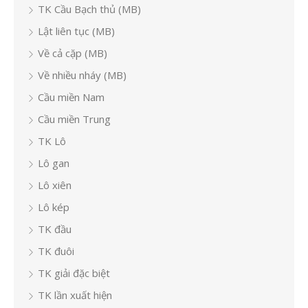
TK Cầu Bạch thủ (MB)
Lật liên tục (MB)
Về cả cặp (MB)
Về nhiều nháy (MB)
Cầu miền Nam
Cầu miền Trung
TK Lô
Lô gan
Lô xiên
Lô kép
TK đầu
TK đuôi
TK giải đặc biệt
TK lần xuất hiện