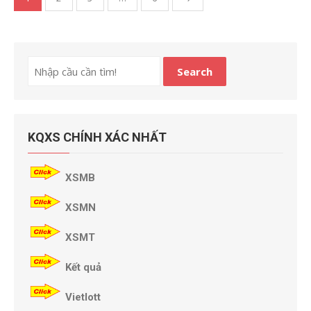
hướng
bài
viết
Search
KQXS CHÍNH XÁC NHẤT
XSMB
XSMN
XSMT
Kết quả
Vietlott