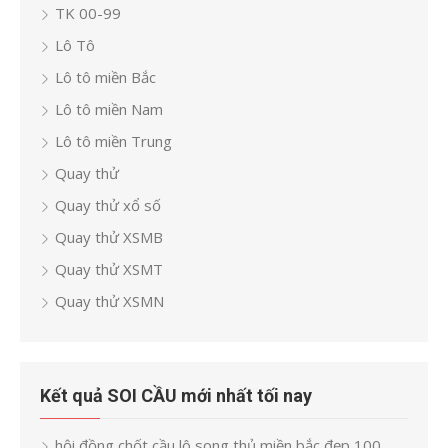
TK 00-99
Lô Tô
Lô tô miền Bắc
Lô tô miền Nam
Lô tô miền Trung
Quay thử
Quay thử xổ số
Quay thử XSMB
Quay thử XSMT
Quay thử XSMN
Kết quả SOI CẦU mới nhất tối nay
hội đồng chốt cầu lô song thủ miền bắc đẹp 100